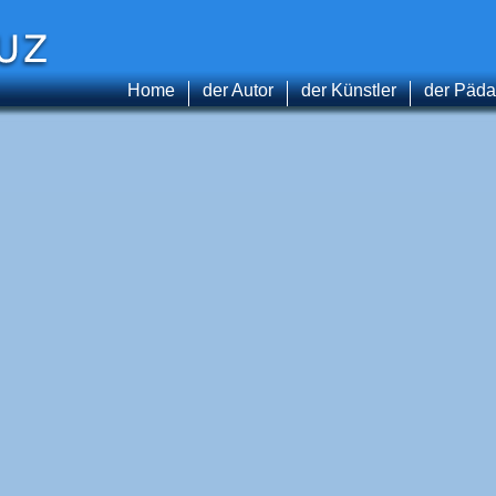
Home
der Autor
der Künstler
der Päd