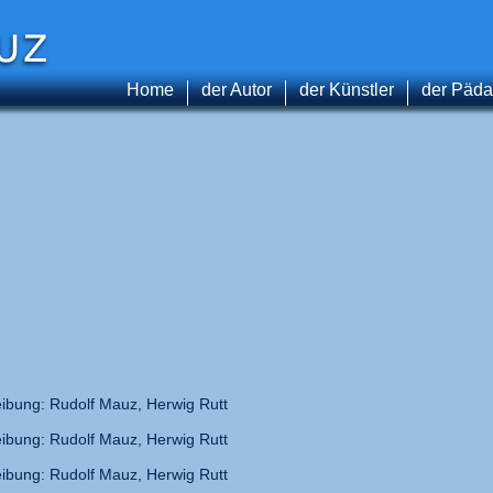
Home
der Autor
der Künstler
der Päd